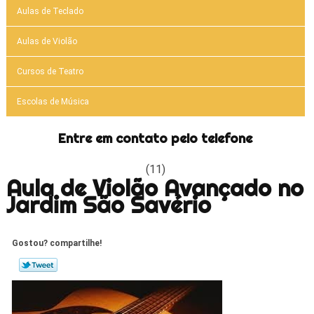
Aulas de Teclado
Aulas de Violão
Cursos de Teatro
Escolas de Música
Entre em contato pelo telefone
(11)
Aula de Violão Avançado no
Jardim São Savério
Gostou? compartilhe!