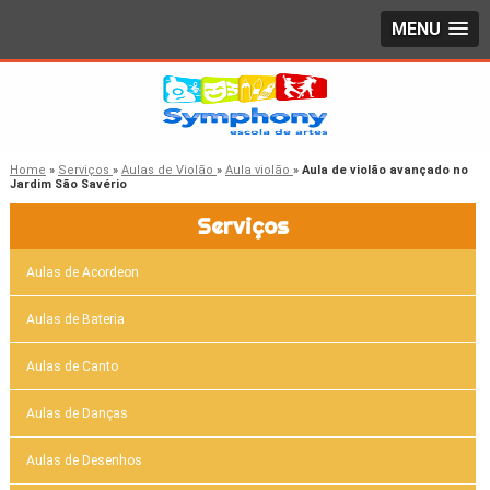
MENU
Home
»
Serviços
»
Aulas de Violão
»
Aula violão
»
Aula de violão avançado no
Jardim São Savério
Serviços
Aulas de Acordeon
Aulas de Bateria
Aulas de Canto
Aulas de Danças
Aulas de Desenhos