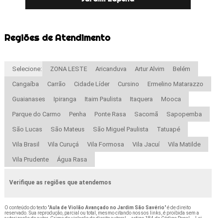
Regiões de Atendimento
Selecione:
ZONA LESTE
Aricanduva
Artur Alvim
Belém
Cangaíba
Carrão
Cidade Líder
Cursino
Ermelino Matarazzo
Guaianases
Ipiranga
Itaim Paulista
Itaquera
Mooca
Parque do Carmo
Penha
Ponte Rasa
Sacomã
Sapopemba
São Lucas
São Mateus
São Miguel Paulista
Tatuapé
Vila Brasil
Vila Curuçá
Vila Formosa
Vila Jacuí
Vila Matilde
Vila Prudente
Água Rasa
Verifique as regiões que atendemos
O conteúdo do texto "
Aula de Violão Avançado no Jardim São Savério
" é de direito
reservado. Sua reprodução, parcial ou total, mesmo citando nossos links, é proibida sem a