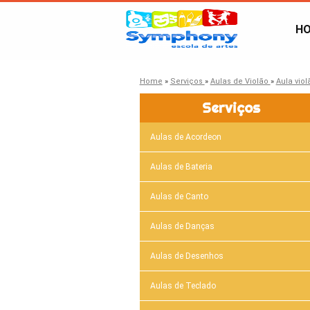
H
Home
»
Serviços
»
Aulas de Violão
»
Aula vio
Serviços
Aulas de Acordeon
Aulas de Bateria
Aulas de Canto
Aulas de Danças
Aulas de Desenhos
Aulas de Teclado