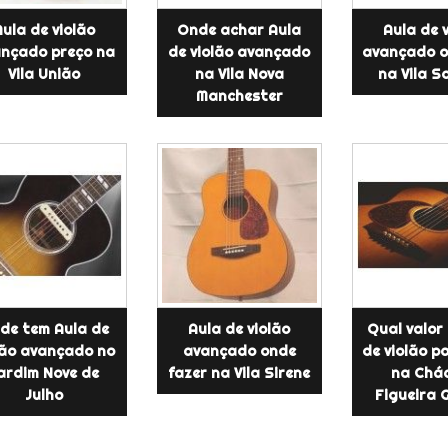
Aula de violão
Onde achar Aula
Aula de 
nçado preço na
de violão avançado
avançado o
Vila União
na Vila Nova
na Vila S
Manchester
de tem Aula de
Aula de violão
Qual valor
lão avançado no
avançado onde
de violão p
ardim Nove de
fazer na Vila Sirene
na Chá
Julho
Figueira 