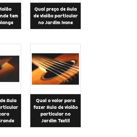
violão
Qual preço de Aula
nde tem
de violão particular
olange
no Jardim Ivone
 de Aula
Qual o valor para
articular
fazer Aula de violão
cara
particular no
Grande
Jardim Textil