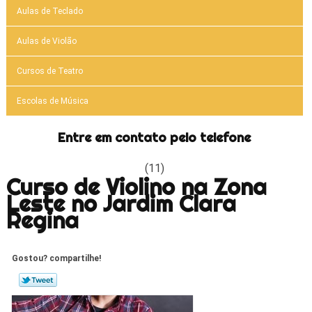
Aulas de Teclado
Aulas de Violão
Cursos de Teatro
Escolas de Música
Entre em contato pelo telefone
(11)
Curso de Violino na Zona
Leste no Jardim Clara
Regina
Gostou? compartilhe!