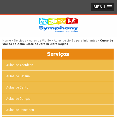
MENU
Home
»
Serviços
»
Aulas de Violão
»
Aulas de violão para iniciantes
»
Curso de
Violino na Zona Leste no Jardim Clara Regina
Serviços
Aulas de Acordeon
Aulas de Bateria
Aulas de Canto
Aulas de Danças
Aulas de Desenhos