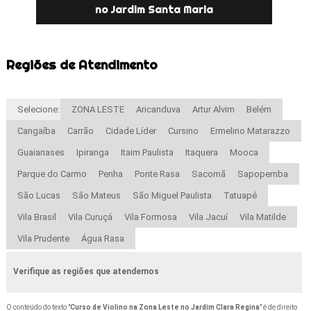
no Jardim Santa Maria
Regiões de Atendimento
Selecione:
ZONA LESTE
Aricanduva
Artur Alvim
Belém
Cangaíba
Carrão
Cidade Líder
Cursino
Ermelino Matarazzo
Guaianases
Ipiranga
Itaim Paulista
Itaquera
Mooca
Parque do Carmo
Penha
Ponte Rasa
Sacomã
Sapopemba
São Lucas
São Mateus
São Miguel Paulista
Tatuapé
Vila Brasil
Vila Curuçá
Vila Formosa
Vila Jacuí
Vila Matilde
Vila Prudente
Água Rasa
Verifique as regiões que atendemos
O conteúdo do texto "
Curso de Violino na Zona Leste no Jardim Clara Regina
" é de direito