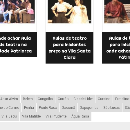
de achar Aula
Aulas de teatro
Aulas de 
de teatro na
para iniciantes
para inic
dade Patriarca
preço na Vila Santa
onde achar
Clara
Fáti
Artur Alvim
Belém
Cangaíba
Carrão
Cidade Líder
Cursino
Ermelino
ue do Carmo
Penha
Ponte Rasa
Sacomã
Sapopemba
São Lucas
Sã
Vila Jacuí
Vila Matilde
Vila Prudente
Água Rasa