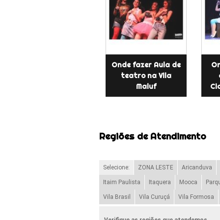
Onde fazer Aula de
On
teatro na Vila
Maluf
Ci
Regiões de Atendimento
Selecione:
ZONA LESTE
Aricanduva
Itaim Paulista
Itaquera
Mooca
Parq
Vila Brasil
Vila Curuçá
Vila Formosa