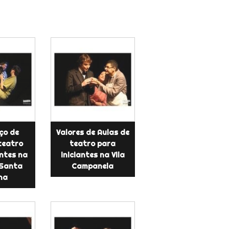
ço de
Valores de Aulas de
teatro
teatro para
antes na
iniciantes na Vila
Santa
Campanela
ina