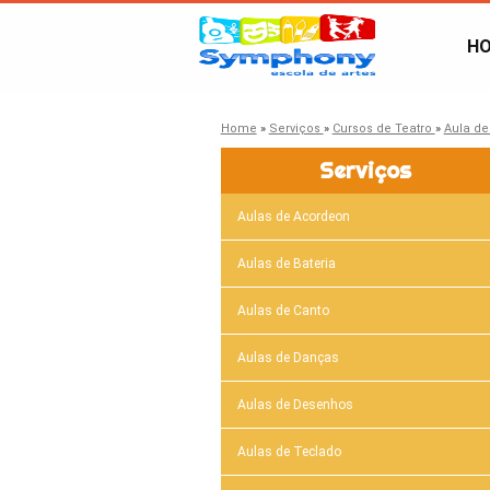
H
Home
»
Serviços
»
Cursos de Teatro
»
Aula de
Serviços
Aulas de Acordeon
Aulas de Bateria
Aulas de Canto
Aulas de Danças
Aulas de Desenhos
Aulas de Teclado