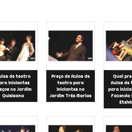
ulas de teatro
Preço de Aulas de
Qual pre
ara iniciantes
teatro para
Aulas de 
eços no Jardim
iniciantes no
para inici
Quisisana
Jardim Três Marias
Fazenda 
Etelv