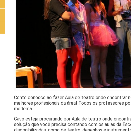
Conte conosco ao fazer Aula de teatro onde encontrar n
melhores profissionais da área! Todos os professores po
moderna.
Caso esteja procurando por Aula de teatro onde encontra
solução que você precisa contando com os aulas da Esc
disponibilizadas, como de teatro, desenhos e instrumento