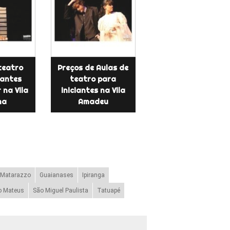
teatro
Preços de Aulas de
iantes
teatro para
 na Vila
iniciantes na Vila
ma
Amadeu
 Matarazzo
Guaianases
Ipiranga
o Mateus
São Miguel Paulista
Tatuapé