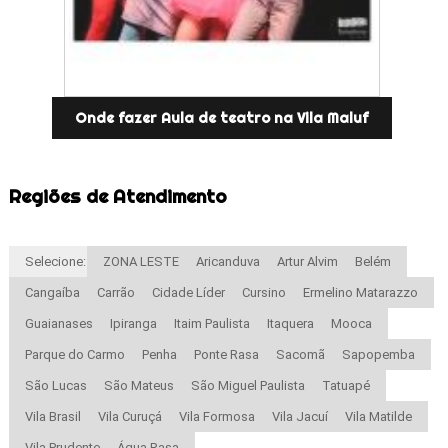
Onde fazer Aula de teatro na Vila Maluf
Regiões de Atendimento
Selecione:
ZONA LESTE
Aricanduva
Artur Alvim
Belém
Cangaíba
Carrão
Cidade Líder
Cursino
Ermelino Matarazzo
Guaianases
Ipiranga
Itaim Paulista
Itaquera
Mooca
Parque do Carmo
Penha
Ponte Rasa
Sacomã
Sapopemba
São Lucas
São Mateus
São Miguel Paulista
Tatuapé
Vila Brasil
Vila Curuçá
Vila Formosa
Vila Jacuí
Vila Matilde
Vila Prudente
Água Rasa