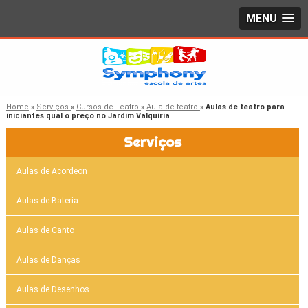
MENU
Home
»
Serviços
»
Cursos de Teatro
»
Aula de teatro
»
Aulas de teatro para
iniciantes qual o preço no Jardim Valquiria
Serviços
Aulas de Acordeon
Aulas de Bateria
Aulas de Canto
Aulas de Danças
Aulas de Desenhos