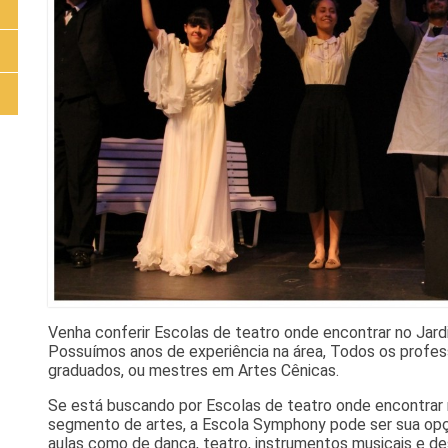
Venha conferir Escolas de teatro onde encontrar no Jar
Possuímos anos de experiência na área, Todos os profes
graduados, ou mestres em Artes Cênicas.
Se está buscando por Escolas de teatro onde encontrar 
segmento de artes, a Escola Symphony pode ser sua opção 
aulas como de dança, teatro, instrumentos musicais e 