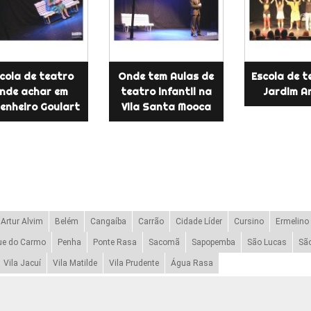
cola de teatro
Onde tem Aulas de
Escola de t
nde achar em
teatro infantil na
Jardim A
enheiro Goulart
Vila Santa Mooca
Artur Alvim
Belém
Cangaíba
Carrão
Cidade Líder
Cursino
Ermelino
ue do Carmo
Penha
Ponte Rasa
Sacomã
Sapopemba
São Lucas
Sã
Vila Jacuí
Vila Matilde
Vila Prudente
Água Rasa