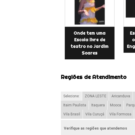
Onde tem uma
Es
Escola livre de
o
teatro no Jardim
Eng
Soares
Regiões de Atendimento
Selecione:
ZONA LESTE
Aricanduva
Itaim Paulista
Itaquera
Mooca
Parq
Vila Brasil
Vila Curuçá
Vila Formosa
Verifique as regiões que atendemos