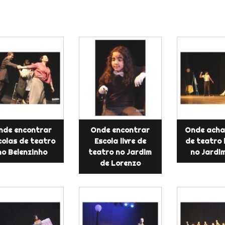
nde encontrar
Onde encontrar
Onde acha
colas de teatro
Escola livre de
de teatro 
no Belenzinho
teatro no Jardim
no Jardi
de Lorenzo