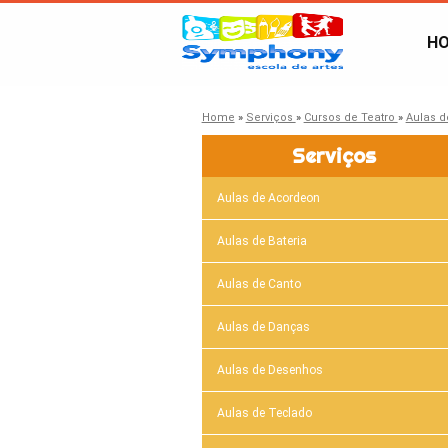
H
Home
»
Serviços
»
Cursos de Teatro
»
Aulas d
Serviços
Aulas de Acordeon
Aulas de Bateria
Aulas de Canto
Aulas de Danças
Aulas de Desenhos
Aulas de Teclado