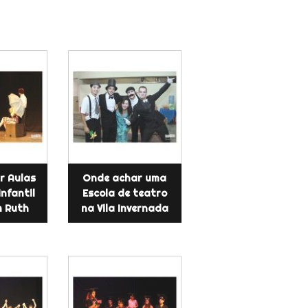
r Aulas
Onde achar uma
infantil
Escola de teatro
m Ruth
na Vila Invernada