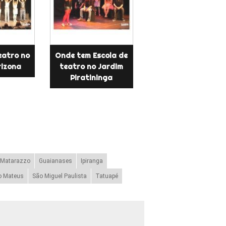
eatro no
Onde tem Escola de
rizona
teatro no Jardim
Piratininga
 Matarazzo
Guaianases
Ipiranga
o Mateus
São Miguel Paulista
Tatuapé