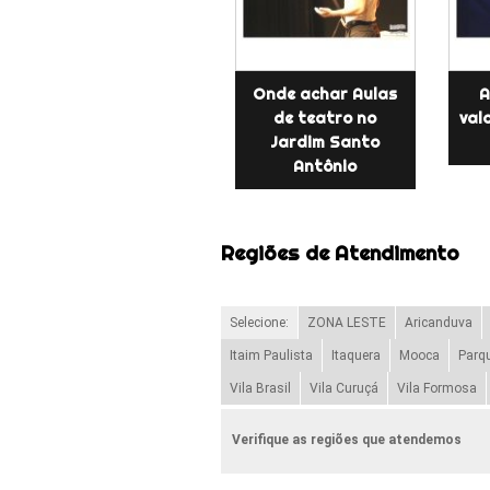
Onde achar Aulas
A
de teatro no
val
Jardim Santo
Antônio
Regiões de Atendimento
Selecione:
ZONA LESTE
Aricanduva
Itaim Paulista
Itaquera
Mooca
Parq
Vila Brasil
Vila Curuçá
Vila Formosa
Verifique as regiões que atendemos