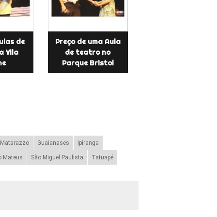
ulas de
Preço de uma Aula
a Vila
de teatro no
ne
Parque Bristol
 Matarazzo
Guaianases
Ipiranga
o Mateus
São Miguel Paulista
Tatuapé