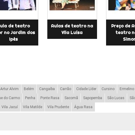
ula de teatro
Aulas de teatro na
Preço de A
or no Jardim dos
Vila Luísa
teatro n
Ipês
Simo
Artur Alvim
Belém
Cangaíba
Carrão
Cidade Líder
Cursino
Ermelino
ue do Carmo
Penha
Ponte Rasa
Sacomã
Sapopemba
São Lucas
Sã
Vila Jacuí
Vila Matilde
Vila Prudente
Água Rasa