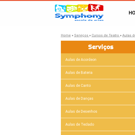
H
Home
»
Serviços
»
Cursos de Teatro
»
Aulas d
Serviços
Aulas de Acordeon
Aulas de Bateria
Aulas de Canto
Aulas de Danças
Aulas de Desenhos
Aulas de Teclado