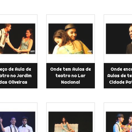
eço de Aula de
Onde tem Aulas de
Onde enc
atro no Jardim
teatro no Lar
Aulas de t
das Oliveiras
Nacional
Cidade Pa