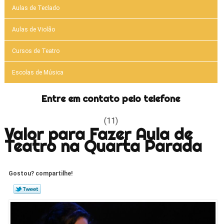
Aulas de Teclado
Aulas de Violão
Cursos de Teatro
Escolas de Música
Entre em contato pelo telefone
(11)
Valor para Fazer Aula de
Teatro na Quarta Parada
Gostou? compartilhe!