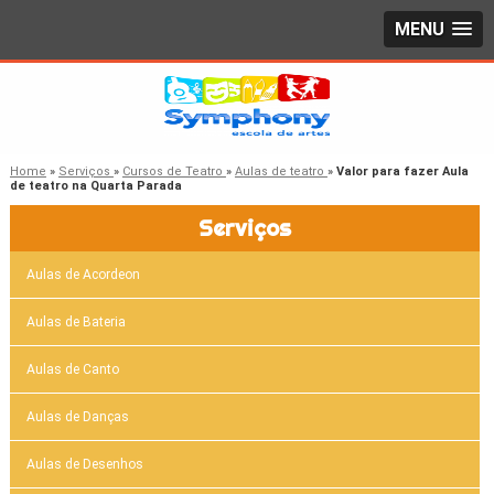
MENU
Home
»
Serviços
»
Cursos de Teatro
»
Aulas de teatro
»
Valor para fazer Aula
de teatro na Quarta Parada
Serviços
Aulas de Acordeon
Aulas de Bateria
Aulas de Canto
Aulas de Danças
Aulas de Desenhos