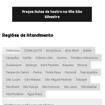
Preços Aulas de teatro na Vila São
Silvestre
Regiões de Atendimento
Selecione:
ZONA LESTE
Aricanduva
Artur Alvim
Belém
Cangaíba
Carrão
Cidade Líder
Cursino
Ermelino Matarazzo
Guaianases
Ipiranga
Itaim Paulista
Itaquera
Mooca
Parque do Carmo
Penha
Ponte Rasa
Sacomã
Sapopemba
São Lucas
São Mateus
São Miguel Paulista
Tatuapé
Vila Brasil
Vila Curuçá
Vila Formosa
Vila Jacuí
Vila Matilde
Vila Prudente
Água Rasa