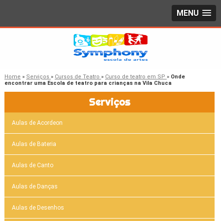
MENU
Home
»
Serviços
»
Cursos de Teatro
»
Curso de teatro em SP
»
Onde
encontrar uma Escola de teatro para crianças na Vila Chuca
Serviços
Aulas de Acordeon
Aulas de Bateria
Aulas de Canto
Aulas de Danças
Aulas de Desenhos