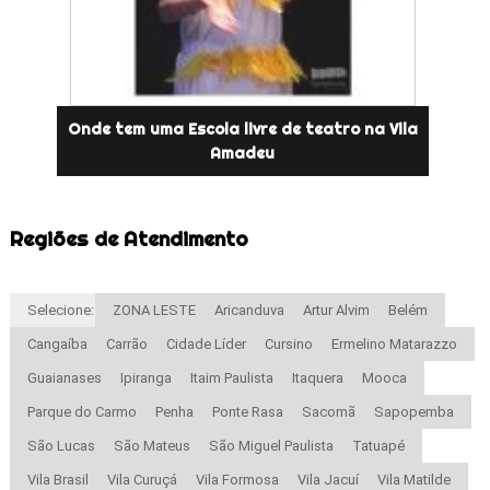
Onde tem uma Escola livre de teatro na Vila
Amadeu
Regiões de Atendimento
Selecione:
ZONA LESTE
Aricanduva
Artur Alvim
Belém
Cangaíba
Carrão
Cidade Líder
Cursino
Ermelino Matarazzo
Guaianases
Ipiranga
Itaim Paulista
Itaquera
Mooca
Parque do Carmo
Penha
Ponte Rasa
Sacomã
Sapopemba
São Lucas
São Mateus
São Miguel Paulista
Tatuapé
Vila Brasil
Vila Curuçá
Vila Formosa
Vila Jacuí
Vila Matilde