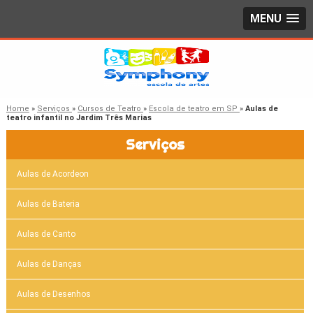
MENU
Home
»
Serviços
»
Cursos de Teatro
»
Escola de teatro em SP
»
Aulas de
teatro infantil no Jardim Três Marias
Serviços
Aulas de Acordeon
Aulas de Bateria
Aulas de Canto
Aulas de Danças
Aulas de Desenhos