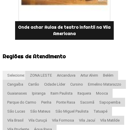
Onde achar Aulas de teatro infantil na Vila
Americana
Regiões de Atendimento
Selecione:
ZONA LESTE
Aricanduva
Artur Alvim
Belém
Cangaíba
Carrão
Cidade Líder
Cursino
Ermelino Matarazzo
Guaianases
Ipiranga
Itaim Paulista
Itaquera
Mooca
Parque do Carmo
Penha
Ponte Rasa
Sacomã
Sapopemba
São Lucas
São Mateus
São Miguel Paulista
Tatuapé
Vila Brasil
Vila Curuçá
Vila Formosa
Vila Jacuí
Vila Matilde
Vila Prudente
Água Rasa