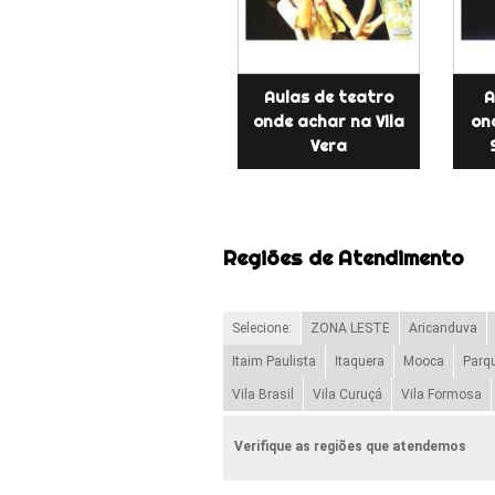
Aulas de teatro
A
onde achar na Vila
on
Vera
Regiões de Atendimento
Selecione:
ZONA LESTE
Aricanduva
Itaim Paulista
Itaquera
Mooca
Parq
Vila Brasil
Vila Curuçá
Vila Formosa
Verifique as regiões que atendemos