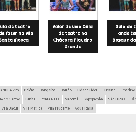
ula de teatro
Valor de uma Aula
Aula de 
de fazer na Vila
de teatro na
onde te
Santa Mooca
Chácara Figueira
Bosque da
Grande
Artur Alvim
Belém
Cangaíba
Carrão
Cidade Líder
Cursino
Ermelino
ue do Carmo
Penha
Ponte Rasa
Sacomã
Sapopemba
São Lucas
Sã
Vila Jacuí
Vila Matilde
Vila Prudente
Água Rasa