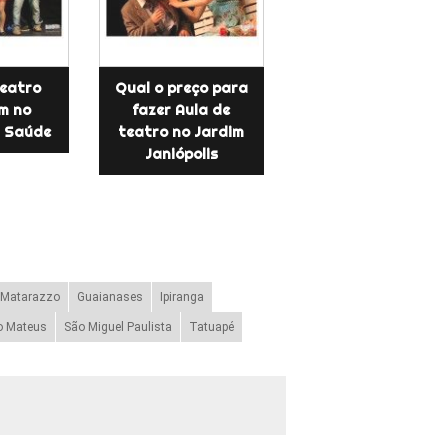
teatro
Qual o preço para
m no
fazer Aula de
 Saúde
teatro no Jardim
Janiópolis
 Matarazzo
Guaianases
Ipiranga
o Mateus
São Miguel Paulista
Tatuapé