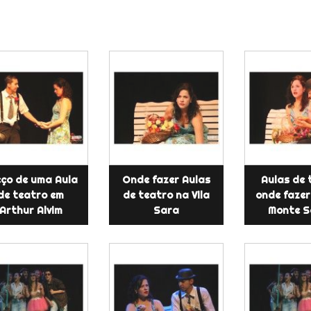
eço de uma Aula
Onde fazer Aulas
Aulas de 
de teatro em
de teatro na Vila
onde fazer
Arthur Alvim
Sara
Monte S