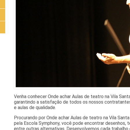
Venha conhecer Onde achar Aulas de teatro na Vila Sant
garantindo a satisfação de todos os nossos contratant
e aulas de qualidade.
Procurando por Onde achar Aulas de teatro na Vila Santa 
pela Escola Symphony, você pode encontrar desenhos, te
entre outras alternativas. Desenvolvemos cada trabalho d