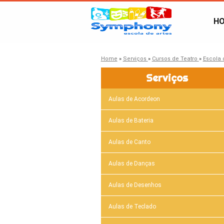
H
Home
»
Serviços
»
Cursos de Teatro
»
Escola 
Serviços
Aulas de Acordeon
Aulas de Bateria
Aulas de Canto
Aulas de Danças
Aulas de Desenhos
Aulas de Teclado