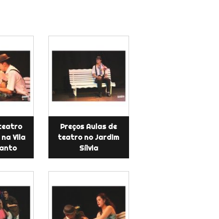
teatro
Preços Aulas de
 na Vila
teatro no Jardim
anto
Sílvia