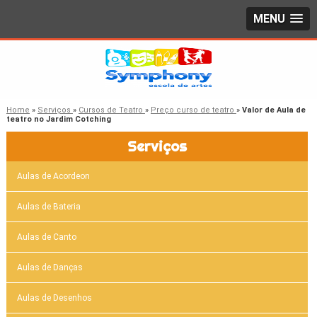
MENU
Home
»
Serviços
»
Cursos de Teatro
»
Preço curso de teatro
»
Valor de Aula de
teatro no Jardim Cotching
Serviços
Aulas de Acordeon
Aulas de Bateria
Aulas de Canto
Aulas de Danças
Aulas de Desenhos