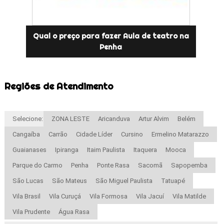
Qual o preço para fazer Aula de teatro na
Penha
Regiões de Atendimento
Selecione:
ZONA LESTE
Aricanduva
Artur Alvim
Belém
Cangaíba
Carrão
Cidade Líder
Cursino
Ermelino Matarazzo
Guaianases
Ipiranga
Itaim Paulista
Itaquera
Mooca
Parque do Carmo
Penha
Ponte Rasa
Sacomã
Sapopemba
São Lucas
São Mateus
São Miguel Paulista
Tatuapé
Vila Brasil
Vila Curuçá
Vila Formosa
Vila Jacuí
Vila Matilde
Vila Prudente
Água Rasa