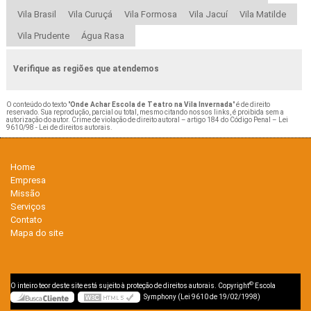
Vila Brasil
Vila Curuçá
Vila Formosa
Vila Jacuí
Vila Matilde
Vila Prudente
Água Rasa
Verifique as regiões que atendemos
O conteúdo do texto "
Onde Achar Escola de Teatro na Vila Invernada
" é de direito
reservado. Sua reprodução, parcial ou total, mesmo citando nossos links, é proibida sem a
autorização do autor. Crime de violação de direito autoral – artigo 184 do Código Penal –
Lei
9610/98 - Lei de direitos autorais
.
Home
Empresa
Missão
Serviços
Contato
Mapa do site
©
O inteiro teor deste site está sujeito à proteção de direitos autorais. Copyright
Escola
Symphony (Lei 9610 de 19/02/1998)