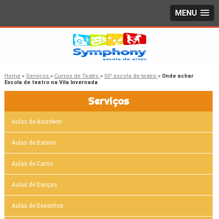
MENU
Home
»
Serviços
»
Cursos de Teatro
»
SP escola de teatro
»
Onde achar
Escola de teatro na Vila Invernada
Serviços
Aulas de Acordeon
Aulas de Bateria
Aulas de Canto
Aulas de Danças
Aulas de Desenhos