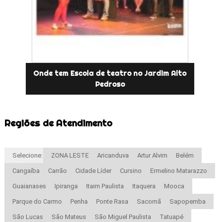
Onde tem Escola de teatro no Jardim Alto
Pedroso
Regiões de Atendimento
Selecione:
ZONA LESTE
Aricanduva
Artur Alvim
Belém
Cangaíba
Carrão
Cidade Líder
Cursino
Ermelino Matarazzo
Guaianases
Ipiranga
Itaim Paulista
Itaquera
Mooca
Parque do Carmo
Penha
Ponte Rasa
Sacomã
Sapopemba
São Lucas
São Mateus
São Miguel Paulista
Tatuapé