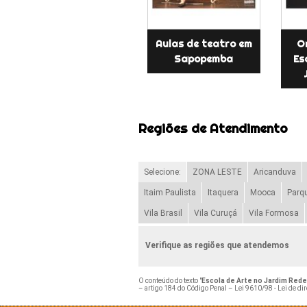
Aulas de teatro em
O
Sapopemba
Es
Regiões de Atendimento
Selecione:
ZONA LESTE
Aricanduva
Itaim Paulista
Itaquera
Mooca
Parq
Vila Brasil
Vila Curuçá
Vila Formosa
Verifique as regiões que atendemos
O conteúdo do texto "
Escola de Arte no Jardim Red
– artigo 184 do Código Penal –
Lei 9610/98 - Lei de dir