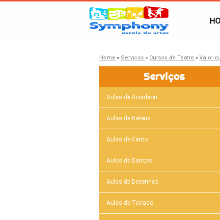
H
Home
»
Serviços
»
Cursos de Teatro
»
Valor c
Serviços
Aulas de Acordeon
Aulas de Bateria
Aulas de Canto
Aulas de Danças
Aulas de Desenhos
Aulas de Teclado