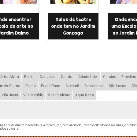
nde encontrar
Aulas de teatro
Onde enc
cola de arte no
onde tem no Jardim
uma Escola
Jardim Dalmo
Gonzaga
no Jardim 
Artur Alvim
Belém
Cangaíba
Carrão
Cidade Líder
Cursino
Ermelino
ue do Carmo
Penha
Ponte Rasa
Sacomã
Sapopemba
São Lucas
Sã
Vila Jacuí
Vila Matilde
Vila Prudente
Água Rasa
enção
" é de direito reservado. Sua reprodução, parcial ou total, mesmo citando nossos links, é proibid
eitos autorais
.