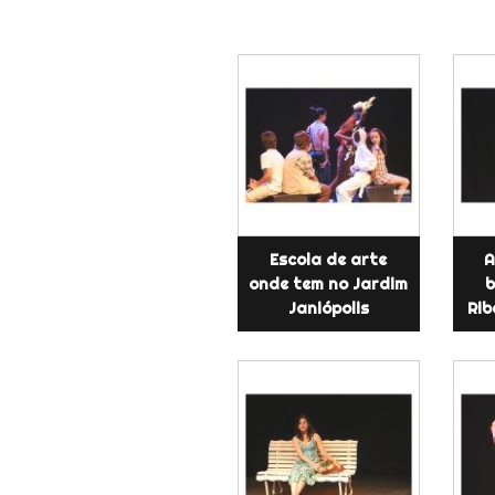
Escola de arte
A
onde tem no Jardim
b
Janiópolis
Rib