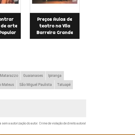
ontrar
Preços Aulas de
 de arte
teatro na Vila
Popular
Barreira Grande
 Matarazzo
Guaianases
Ipiranga
o Mateus
São Miguel Paulista
Tatuapé
a sem a autorização do autor. Crime de violação de direito autoral