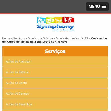
MENU
Home
»
Serviços
»
Escolas de Música
»
Escola de música de SP
»
Onde achar
um Curso de Violino na Zona Leste na Vila Nova
Serviços
Aulas de Acordeon
Aulas de Bateria
Aulas de Canto
Aulas de Danças
Aulas de Desenhos