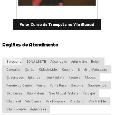
Valor Curso de Trompete na Vila Mauad
Regiões de Atendimento
Selecione:
ZONA LESTE
Aricanduva
Artur Alvim
Belém
Cangaíba
Carrão
Cidade Líder
Cursino
Ermelino Matarazzo
Guaianases
Ipiranga
Itaim Paulista
Itaquera
Mooca
Parque do Carmo
Penha
Ponte Rasa
Sacomã
Sapopemba
São Lucas
São Mateus
São Miguel Paulista
Tatuapé
Vila Brasil
Vila Curuçá
Vila Formosa
Vila Jacuí
Vila Matilde
Vila Prudente
Água Rasa