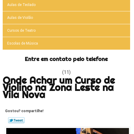
Aulas de Teclado
Aulas de Violão
Cursos de Teatro
Escolas de Música
Entre em contato pelo telefone
(11)
Onde Achar um Curso de
Violino na Zona Leste na
Vila Nova
Gostou? compartilhe!