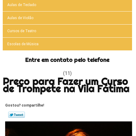
Aulas de Teclado
Aulas de Violão
Cursos de Teatro
Escolas de Música
Entre em contato pelo telefone
(11)
Preço para Fazer um Curso
de Trompete na Vila Fátima
Gostou? compartilhe!