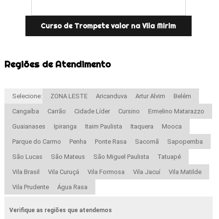
Curso de Trompete valor na Vila Mirim
Regiões de Atendimento
Selecione:
ZONA LESTE
Aricanduva
Artur Alvim
Belém
Cangaíba
Carrão
Cidade Líder
Cursino
Ermelino Matarazzo
Guaianases
Ipiranga
Itaim Paulista
Itaquera
Mooca
Parque do Carmo
Penha
Ponte Rasa
Sacomã
Sapopemba
São Lucas
São Mateus
São Miguel Paulista
Tatuapé
Vila Brasil
Vila Curuçá
Vila Formosa
Vila Jacuí
Vila Matilde
Vila Prudente
Água Rasa
Verifique as regiões que atendemos