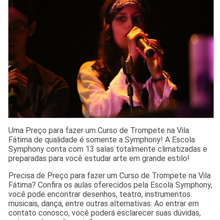
Uma Preço para fazer um Curso de Trompete na Vila
Fátima de qualidade é somente a Symphony! A Escola
Symphony conta com 13 salas totalmente climatizadas e
preparadas para você estudar arte em grande estilo!
Precisa de Preço para fazer um Curso de Trompete na Vila
Fátima? Confira os aulas oferecidos pela Escola Symphony,
você pode encontrar desenhos, teatro, instrumentos
musicais, dança, entre outras alternativas. Ao entrar em
contato conosco, você poderá esclarecer suas dúvidas,