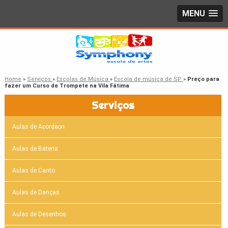
MENU
Home
»
Serviços
»
Escolas de Música
»
Escola de música de SP
»
Preço para
fazer um Curso de Trompete na Vila Fátima
Serviços
Aulas de Acordeon
Aulas de Bateria
Aulas de Canto
Aulas de Danças
Aulas de Desenhos