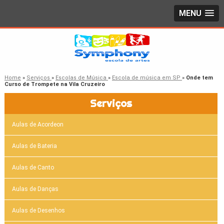
MENU
Home
»
Serviços
»
Escolas de Música
»
Escola de música em SP
»
Onde tem
Curso de Trompete na Vila Cruzeiro
Serviços
Aulas de Acordeon
Aulas de Bateria
Aulas de Canto
Aulas de Danças
Aulas de Desenhos