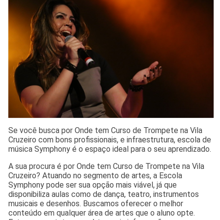
Se você busca por Onde tem Curso de Trompete na Vila
Cruzeiro com bons profissionais, e infraestrutura, escola de
música Symphony é o espaço ideal para o seu aprendizado.
A sua procura é por Onde tem Curso de Trompete na Vila
Cruzeiro? Atuando no segmento de artes, a Escola
Symphony pode ser sua opção mais viável, já que
disponibiliza aulas como de dança, teatro, instrumentos
musicais e desenhos. Buscamos oferecer o melhor
conteúdo em qualquer área de artes que o aluno opte.