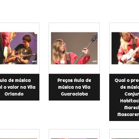
ula de música
Preços Aula de
Qual o pre
l o valor na Vila
música na Vila
de músi
Orlando
Guaraciaba
Conju
Habitac
Marec
Mascaren