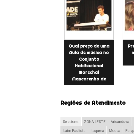
Qual preço de uma
Pr
Aula de música no
m
Conjunto
Habitacional
Marechal
Mascarenha de
Regiões de Atendimento
Selecione:
ZONA LESTE
Aricanduva
Itaim Paulista
Itaquera
Mooca
Parq