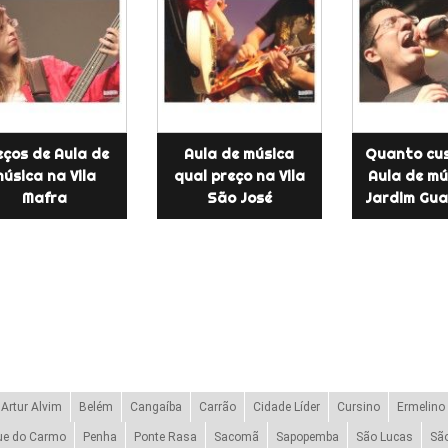
eços de Aula de
Aula de música
Quanto cu
úsica na Vila
qual preço na Vila
Aula de mú
Mafra
São José
Jardim Gu
Artur Alvim
Belém
Cangaíba
Carrão
Cidade Líder
Cursino
Ermelino
ue do Carmo
Penha
Ponte Rasa
Sacomã
Sapopemba
São Lucas
Sã