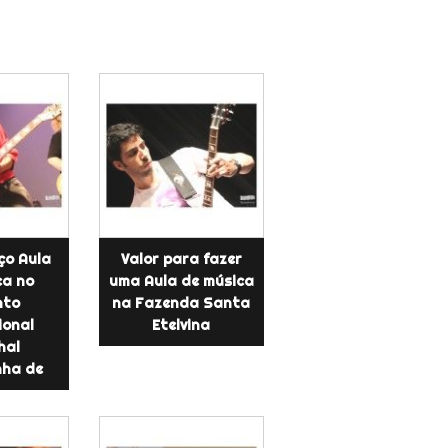
ço Aula
Valor para fazer
ca no
uma Aula de música
nto
na Fazenda Santa
ional
Etelvina
hal
ha de