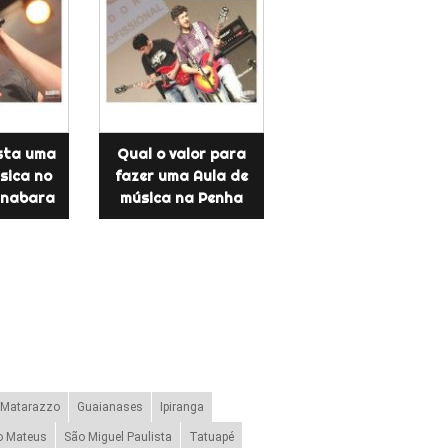
sta uma
Qual o valor para
sica no
fazer uma Aula de
anabara
música na Penha
 Matarazzo
Guaianases
Ipiranga
o Mateus
São Miguel Paulista
Tatuapé