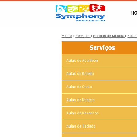
H
Home
»
Serviços
»
Escolas de Música
»
Escol
Serviços
Aulas de Acordeon
Aulas de Bateria
Aulas de Canto
Aulas de Danças
Aulas de Desenhos
Aulas de Teclado