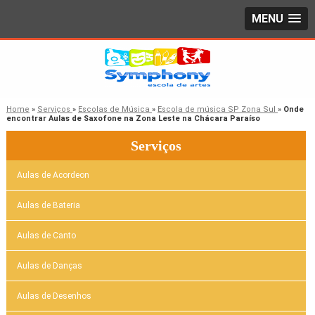
MENU
Home
»
Serviços
»
Escolas de Música
»
Escola de música SP Zona Sul
»
Onde
encontrar Aulas de Saxofone na Zona Leste na Chácara Paraíso
Serviços
Aulas de Acordeon
Aulas de Bateria
Aulas de Canto
Aulas de Danças
Aulas de Desenhos