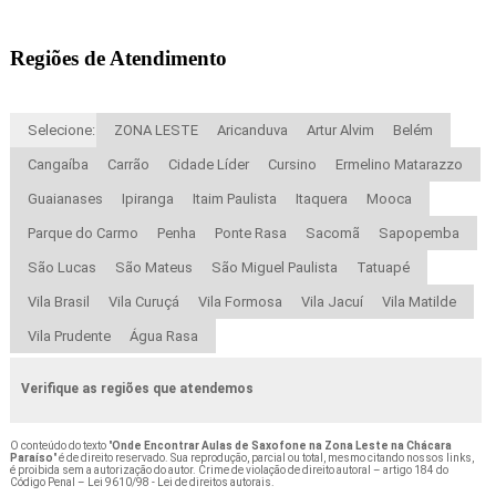
Regiões de Atendimento
Selecione:
ZONA LESTE
Aricanduva
Artur Alvim
Belém
Cangaíba
Carrão
Cidade Líder
Cursino
Ermelino Matarazzo
Guaianases
Ipiranga
Itaim Paulista
Itaquera
Mooca
Parque do Carmo
Penha
Ponte Rasa
Sacomã
Sapopemba
São Lucas
São Mateus
São Miguel Paulista
Tatuapé
Vila Brasil
Vila Curuçá
Vila Formosa
Vila Jacuí
Vila Matilde
Vila Prudente
Água Rasa
Verifique as regiões que atendemos
O conteúdo do texto "
Onde Encontrar Aulas de Saxofone na Zona Leste na Chácara
Paraíso
" é de direito reservado. Sua reprodução, parcial ou total, mesmo citando nossos links,
é proibida sem a autorização do autor. Crime de violação de direito autoral – artigo 184 do
Código Penal –
Lei 9610/98 - Lei de direitos autorais
.