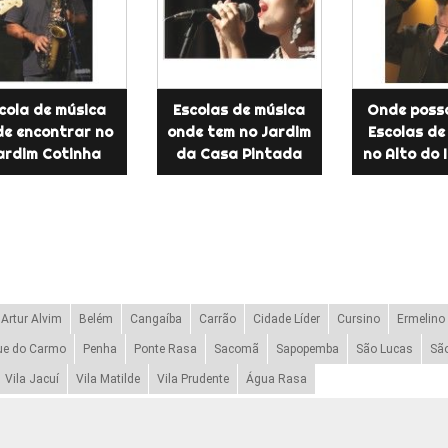
cola de música
Escolas de música
Onde poss
e encontrar no
onde tem no Jardim
Escolas de
ardim Cotinha
da Casa Pintada
no Alto do 
Artur Alvim
Belém
Cangaíba
Carrão
Cidade Líder
Cursino
Ermelino
ue do Carmo
Penha
Ponte Rasa
Sacomã
Sapopemba
São Lucas
Sã
Vila Jacuí
Vila Matilde
Vila Prudente
Água Rasa