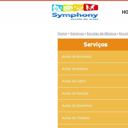
H
Home
»
Serviços
»
Escolas de Música
»
Escol
Serviços
Aulas de Acordeon
Aulas de Bateria
Aulas de Canto
Aulas de Danças
Aulas de Desenhos
Aulas de Teclado