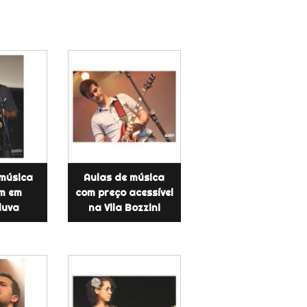
 música
Aulas de música
m em
com preço acessível
duva
na Vila Bozzini