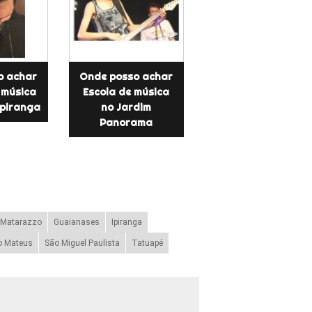
o achar
Onde posso achar
 música
Escola de música
Ipiranga
no Jardim
Panorama
 Matarazzo
Guaianases
Ipiranga
o Mateus
São Miguel Paulista
Tatuapé