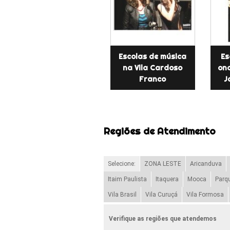
Escolas de música
Es
na Vila Cardoso
ond
Franco
J
Regiões de Atendimento
Selecione:
ZONA LESTE
Aricanduva
Itaim Paulista
Itaquera
Mooca
Parq
Vila Brasil
Vila Curuçá
Vila Formosa
Verifique as regiões que atendemos