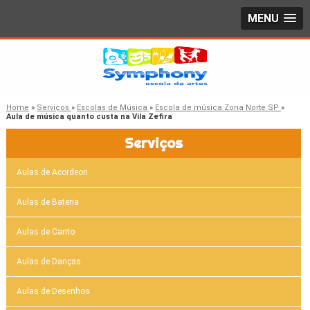
MENU
Home
»
Serviços
»
Escolas de Música
»
Escola de música Zona Norte SP
»
Aula de música quanto custa na Vila Zefira
Serviços
Aulas de Acordeon
Aulas de Bateria
Aulas de Canto
Aulas de Danças
Aulas de Desenhos