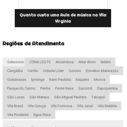
Quanto custa uma Aula de música na Vila
Virginia
Regiões de Atendimento
Selecione:
ZONA LESTE
Aricanduva
Artur Alvim
Belém
Cangaíba
Carrão
Cidade Líder
Cursino
Ermelino Matarazzo
Guaianases
Ipiranga
Itaim Paulista
Itaquera
Mooca
Parque do Carmo
Penha
Ponte Rasa
Sacomã
Sapopemba
São Lucas
São Mateus
São Miguel Paulista
Tatuapé
Vila Brasil
Vila Curuçá
Vila Formosa
Vila Jacuí
Vila Matilde
Vila Prudente
Água Rasa