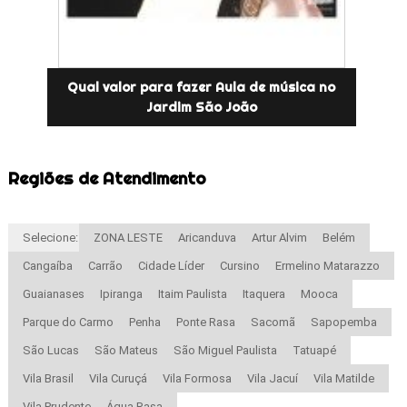
Qual valor para fazer Aula de música no
Jardim São João
Regiões de Atendimento
Selecione:
ZONA LESTE
Aricanduva
Artur Alvim
Belém
Cangaíba
Carrão
Cidade Líder
Cursino
Ermelino Matarazzo
Guaianases
Ipiranga
Itaim Paulista
Itaquera
Mooca
Parque do Carmo
Penha
Ponte Rasa
Sacomã
Sapopemba
São Lucas
São Mateus
São Miguel Paulista
Tatuapé
Vila Brasil
Vila Curuçá
Vila Formosa
Vila Jacuí
Vila Matilde
Vila Prudente
Água Rasa