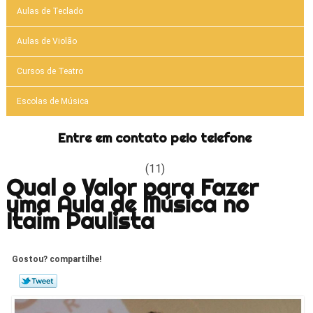
Aulas de Teclado
Aulas de Violão
Cursos de Teatro
Escolas de Música
Entre em contato pelo telefone
(11)
Qual o Valor para Fazer
uma Aula de Música no
Itaim Paulista
Gostou? compartilhe!