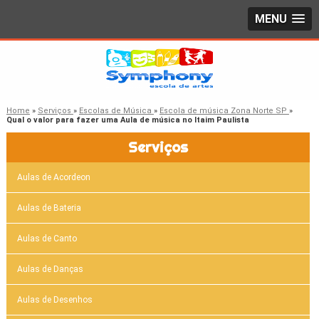
MENU
Home
»
Serviços
»
Escolas de Música
»
Escola de música Zona Norte SP
»
Qual o valor para fazer uma Aula de música no Itaim Paulista
Serviços
Aulas de Acordeon
Aulas de Bateria
Aulas de Canto
Aulas de Danças
Aulas de Desenhos