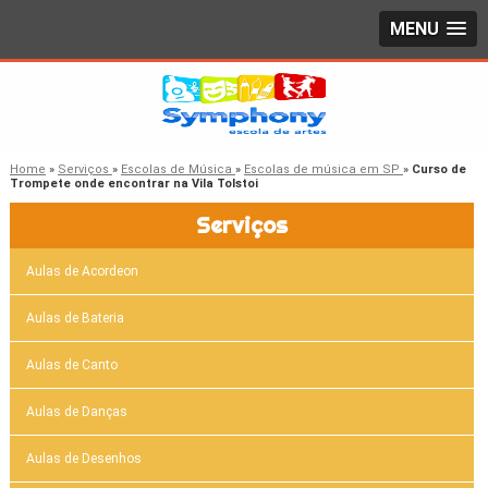
MENU
Home
»
Serviços
»
Escolas de Música
»
Escolas de música em SP
»
Curso de
Trompete onde encontrar na Vila Tolstoi
Serviços
Aulas de Acordeon
Aulas de Bateria
Aulas de Canto
Aulas de Danças
Aulas de Desenhos