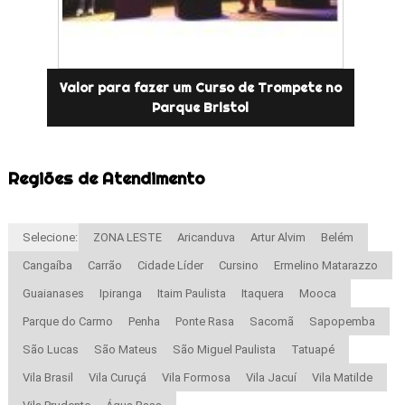
Valor para fazer um Curso de Trompete no
Parque Bristol
Regiões de Atendimento
Selecione:
ZONA LESTE
Aricanduva
Artur Alvim
Belém
Cangaíba
Carrão
Cidade Líder
Cursino
Ermelino Matarazzo
Guaianases
Ipiranga
Itaim Paulista
Itaquera
Mooca
Parque do Carmo
Penha
Ponte Rasa
Sacomã
Sapopemba
São Lucas
São Mateus
São Miguel Paulista
Tatuapé
Vila Brasil
Vila Curuçá
Vila Formosa
Vila Jacuí
Vila Matilde