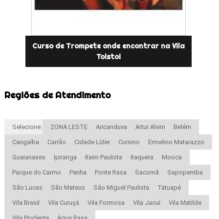
Curso de Trompete onde encontrar na Vila
Tolstoi
Regiões de Atendimento
Selecione:
ZONA LESTE
Aricanduva
Artur Alvim
Belém
Cangaíba
Carrão
Cidade Líder
Cursino
Ermelino Matarazzo
Guaianases
Ipiranga
Itaim Paulista
Itaquera
Mooca
Parque do Carmo
Penha
Ponte Rasa
Sacomã
Sapopemba
São Lucas
São Mateus
São Miguel Paulista
Tatuapé
Vila Brasil
Vila Curuçá
Vila Formosa
Vila Jacuí
Vila Matilde
Vila Prudente
Água Rasa