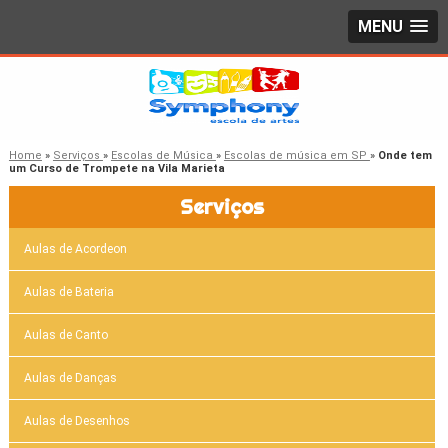
MENU
Home
»
Serviços
»
Escolas de Música
»
Escolas de música em SP
»
Onde tem
um Curso de Trompete na Vila Marieta
Serviços
Aulas de Acordeon
Aulas de Bateria
Aulas de Canto
Aulas de Danças
Aulas de Desenhos