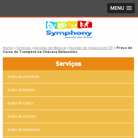
MENU
Home
»
Serviços
»
Escolas de Música
»
Escolas de música em SP
»
Preço de
Curso de Trompete na Chácara Belenzinho
Serviços
Aulas de Acordeon
Aulas de Bateria
Aulas de Canto
Aulas de Danças
Aulas de Desenhos