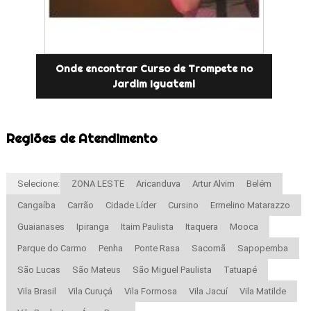
Onde encontrar Curso de Trompete no
Jardim Iguatemi
Regiões de Atendimento
Selecione:
ZONA LESTE
Aricanduva
Artur Alvim
Belém
Cangaíba
Carrão
Cidade Líder
Cursino
Ermelino Matarazzo
Guaianases
Ipiranga
Itaim Paulista
Itaquera
Mooca
Parque do Carmo
Penha
Ponte Rasa
Sacomã
Sapopemba
São Lucas
São Mateus
São Miguel Paulista
Tatuapé
Vila Brasil
Vila Curuçá
Vila Formosa
Vila Jacuí
Vila Matilde