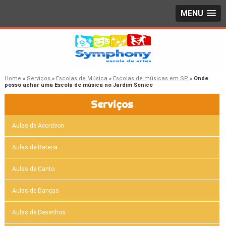
MENU
Home
»
Serviços
»
Escolas de Música
»
Escolas de músicas em SP
»
Onde
posso achar uma Escola de música no Jardim Senice
Serviços
Aulas de Acordeon
Aulas de Bateria
Aulas de Canto
Aulas de Danças
Aulas de Desenhos