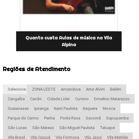
Quanto custa Aulas de música na Vila
Alpina
Regiões de Atendimento
Selecione:
ZONA LESTE
Aricanduva
Artur Alvim
Belém
Cangaíba
Carrão
Cidade Líder
Cursino
Ermelino Matarazzo
Guaianases
Ipiranga
Itaim Paulista
Itaquera
Mooca
Parque do Carmo
Penha
Ponte Rasa
Sacomã
Sapopemba
São Lucas
São Mateus
São Miguel Paulista
Tatuapé
Vila Brasil
Vila Curuçá
Vila Formosa
Vila Jacuí
Vila Matilde